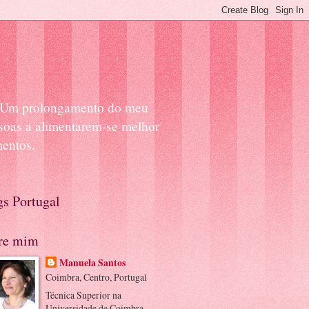
a. Um prolongamento do meu
ssoas a alimentarem-se melhor
mentos.
gs Portugal
re mim
Manuela Santos
Coimbra, Centro, Portugal
Técnica Superior na
Universidade de Coimbra,