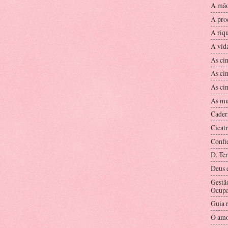
A mão
À pro
A riq
A vid
As ci
As ci
As ci
As mu
Cader
Cicatr
Confi
D. Ter
Deus e
Gestã
Ocupa
Guia r
O amo