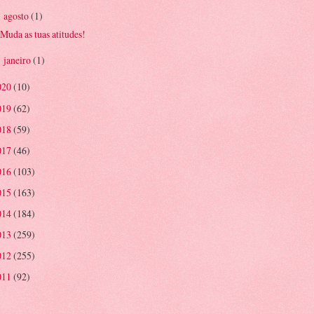
agosto
(1)
▼
Muda as tuas atitudes!
janeiro
(1)
►
020
(10)
019
(62)
018
(59)
017
(46)
016
(103)
015
(163)
014
(184)
013
(259)
012
(255)
011
(92)