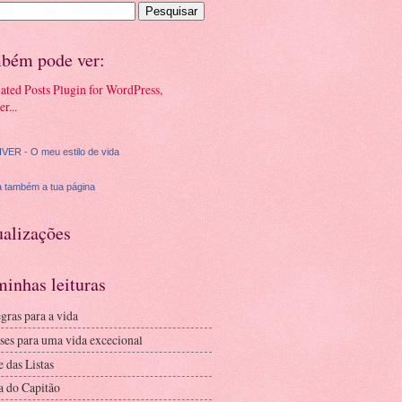
bém pode ver:
VER - O meu estilo de vida
a também a tua página
ualizações
inhas leituras
gras para a vida
ses para uma vida excecional
 das Listas
a do Capitão