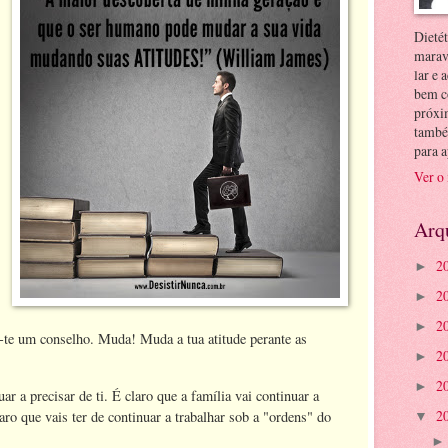
Dietét
marav
lar e
bem c
próxim
també
para a
Ver o
Arq
2
►
2
►
2
►
u-te um conselho. Muda! Muda a tua atitude perante as
2
►
2
►
ar a precisar de ti. É claro que a família vai continuar a
2
aro que vais ter de continuar a trabalhar sob a "ordens" do
▼