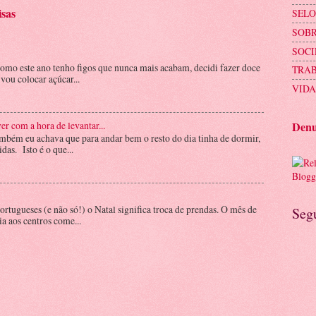
isas
SELO
SOBR
SOC
omo este ano tenho figos que nunca mais acabam, decidi fazer doce
TRAB
 vou colocar açúcar...
VIDA
er com a hora de levantar...
Denu
bém eu achava que para andar bem o resto do dia tinha de dormir,
das. Isto é o que...
ortugueses (e não só!) o Natal significa troca de prendas. O mês de
Seg
a aos centros come...