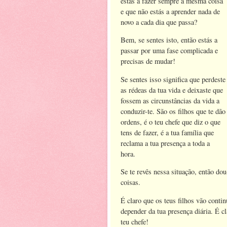
estás a fazer sempre a mesma coisa
e que não estás a aprender nada de
novo a cada dia que passa?
Bem, se sentes isto, então estás a
passar por uma fase complicada e
precisas de mudar!
Se sentes isso significa que perdeste
as rédeas da tua vida e deixaste que
fossem as circunstâncias da vida a
conduzir-te. São os filhos que te dão
ordens, é o teu chefe que diz o que
tens de fazer, é a tua família que
reclama a tua presença a toda a
hora.
Se te revês nessa situação, então do
coisas.
É claro que os teus filhos vão continu
depender da tua presença diária. É cl
teu chefe!