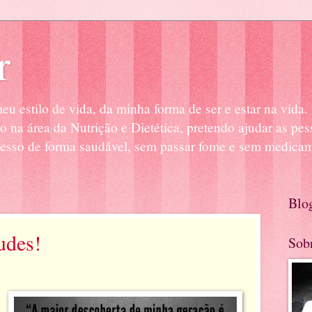
r
u estilo de vida, da minha forma de ser e estar na vid
o na área da Nutrição e Dietética, pretendo ajudar as pe
cesso de forma saudável, sem passar fome e sem medica
Blo
udes!
Sob