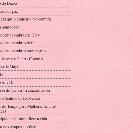
 do Diabo
cura da paz
ueza que o dinheiro não compra
a num sopro
nquenta sombras de Grey
nquenta sombras livre
nquenta sombras mais negras
lheres e a Guerra Colonial
no de Maya
iz
e na vida
esa de Távora - a amante do rei
 o Sentido da Existência
o do Tempo para Mulheres (muito)
das
ápido para simplificar a vida
r nos tempos de cólera