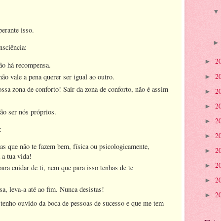
perante isso.
nsciência:
2
►
não há recompensa.
2
ão vale a pena querer ser igual ao outro.
►
ossa zona de conforto! Sair da zona de conforto, não é assim
2
►
2
►
ão ser nós próprios.
2
►
s:
2
►
as que não te fazem bem, física ou psicologicamente,
2
►
 a tua vida!
2
►
ra cuidar de ti, nem que para isso tenhas de te
2
►
, leva-a até ao fim. Nunca desistas!
2
►
e tenho ouvido da boca de pessoas de sucesso e que me tem