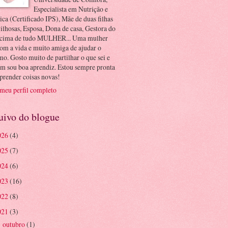
Especialista em Nutrição e
ica (Certificado IPS), Mãe de duas filhas
ilhosas, Esposa, Dona de casa, Gestora do
 acima de tudo MULHER... Uma mulher
om a vida e muito amiga de ajudar o
o. Gosto muito de partilhar o que sei e
m sou boa aprendiz. Estou sempre pronta
prender coisas novas!
 meu perfil completo
uivo do blogue
026
(4)
025
(7)
024
(6)
023
(16)
022
(8)
021
(3)
outubro
(1)
►