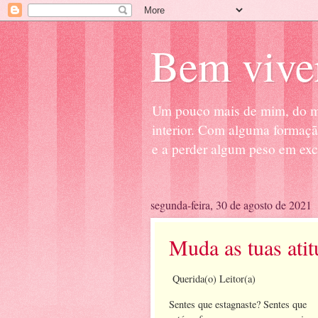
Bem vive
Um pouco mais de mim, do me
interior. Com alguma formaçã
e a perder algum peso em ex
segunda-feira, 30 de agosto de 2021
Muda as tuas atit
Querida(o) Leitor(a)
Sentes que estagnaste? Sentes que