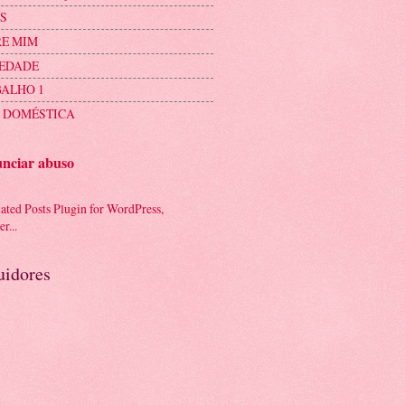
S
E MIM
IEDADE
ALHO 1
 DOMÉSTICA
nciar abuso
uidores