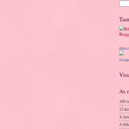
Tam
BEM VI
Divulg
Vis
As m
100 re
12 me
A Arte
A filh