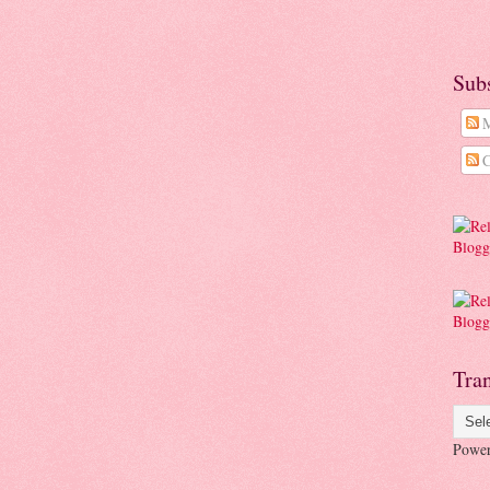
Sub
M
C
Tran
Powe