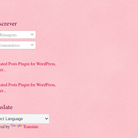
screver
ensagens
omentários
slate
red by
Translate