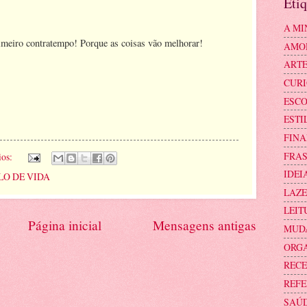
Etiq
A MI
rimeiro contratempo! Porque as coisas vão melhorar!
AMO
ART
!
CURI
ESC
ESTI
FINA
FRAS
ios:
IDEI
LO DE VIDA
LAZE
LEIT
Página inicial
Mensagens antigas
MUD
ORG
RECE
REFE
SAÚD